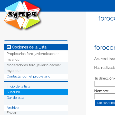
foroc
foroco
Opciones de la Lista
Propietarios:
foro, javiertolcachier,
Asunto:
Lista
myandun
Moderadores:
foro, javiertolcachier,
Has realizado
myandun
Contactar con el propietario
Tu dirección 
Inicio de la lista
Nombre:
Suscribir
Dar de baja
Archivo
Enviar